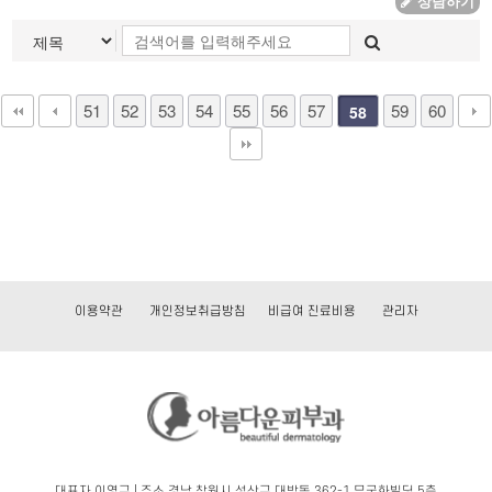
상담하기
51
52
53
54
55
56
57
59
60
58
이용약관
개인정보취급방침
비급여 진료비용
관리자
대표자 이영규 | 주소 경남 창원시 성산구 대방동 362-1 무궁화빌딩 5층